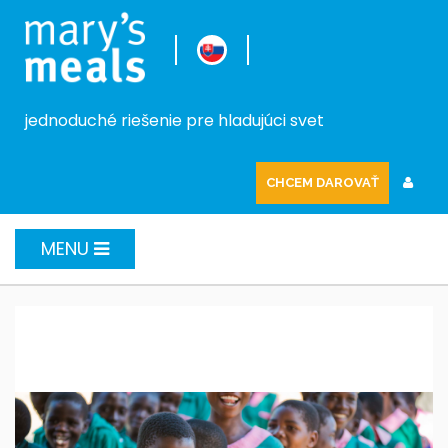
jednoduché riešenie pre hladujúci svet
CHCEM DAROVAŤ
MENU