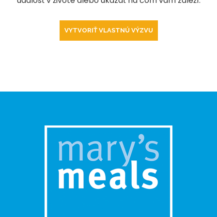
udalosť v živote alebo ukázať na čom vám záleží.
VYTVORIŤ VLASTNÚ VÝZVU