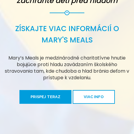
Zachráňte deti pred hladom
ZÍSKAJTE VIAC INFORMÁCIÍ O
MARY'S MEALS
Mary’s Meals je medzinárodné charitatívne hnutie
bojujúce proti hladu zavádzaním školského
stravovania tam, kde chudoba a hlad bránia deťom v
prístupe k vzdelaniu.
PRISPEJ TERAZ
VIAC INFO