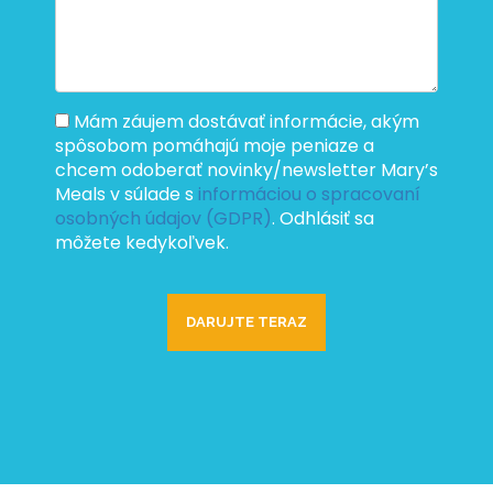
Mám záujem dostávať informácie, akým
spôsobom pomáhajú moje peniaze a
chcem odoberať novinky/newsletter Mary’s
Meals v súlade s
informáciou o spracovaní
osobných údajov (GDPR)
. Odhlásiť sa
môžete kedykoľvek.
DARUJTE
TERAZ