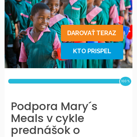
DAROVAŤ TERAZ
KTO PRISPEL
100
%
Podpora Mary´s
Meals v cykle
prednášok o