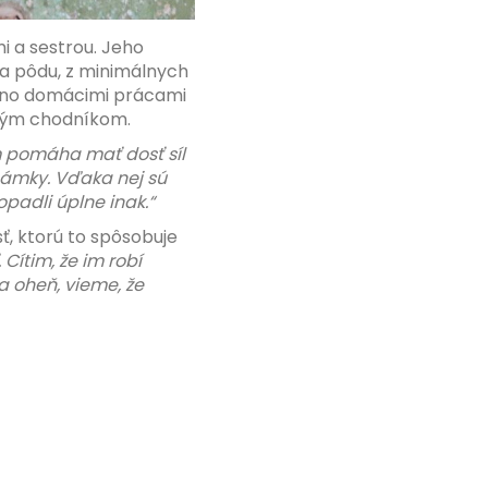
i a sestrou. Jeho
a pôdu, z minimálnych
 ráno domácimi prácami
itým chodníkom.
 pomáha mať dosť síl
námky. Vďaka nej sú
padli úplne inak.“
ť, ktorú to spôsobuje
Cítim, že im robí
ia oheň, vieme, že