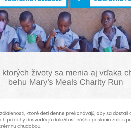
, ktorých životy sa menia aj vďaka c
behu Mary’s Meals Charity Run
dialenosti, ktoré deti denne prekonávajú, aby sa dostali d
 Ich príbehy dosvedčujú dôležitosť nášho poslania zabezpe
xtrémnu chudobou.