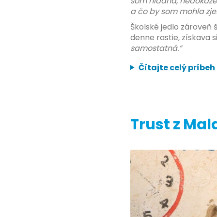
som hladná, nedokážem
a čo by som mohla zjes
Školské jedlo zároveň 
denne rastie, získava s
samostatná.“
Čítajte celý príbeh
Trust z Mal