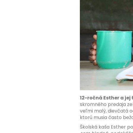
12-ročná Esther a jej
skromného predaja zele
veľmi malý, dievčatá o
ktorú musia často bežať
Školská kaša Esther po