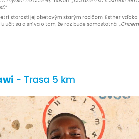
 myslieť na učenie,“
hovorí.
„Dokážem sa sústrediť len 
ť.“
šetrí starosti jej obetavým starým rodičom. Esther vďaka 
ilu učiť sa a sníva o tom, že raz bude samostatná:
„Chcem 
awi
- Trasa 5 km