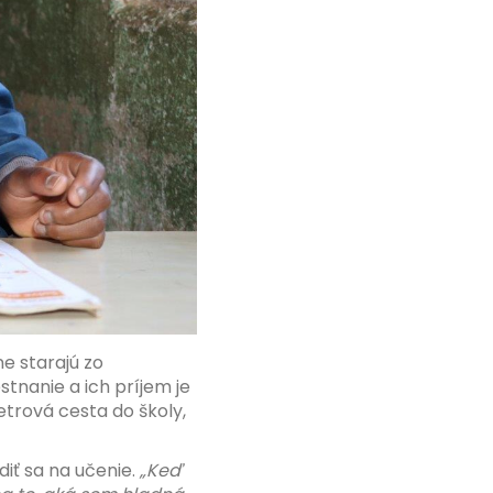
ne starajú zo
tnanie a ich príjem je
etrová cesta do školy,
iť sa na učenie.
„Keď