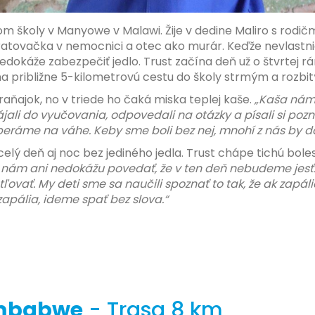
om školy v Manyowe v Malawi. Žije v dedine Maliro s rodičm
tovačka v nemocnici a otec ako murár. Keďže nevlastni
edokáže zabezpečiť jedlo. Trust začína deň už o štvrtej
na približne 5-kilometrovú cestu do školy strmým a rozb
ňajok, no v triede ho čaká miska teplej kaše.
„Kaša nám
jali do vyučovania, odpovedali na otázky a písali si poz
beráme na váhe. Keby sme boli bez nej, mnohí z nás by do
elý deň aj noc bez jediného jedla. Trust chápe tichú boles
 nám ani nedokážu povedať, že v ten deň nebudeme jesť. 
etľovať. My deti sme sa naučili spoznať to tak, že ak zapál
apália, ideme spať bez slova.“
imbabwe
- Trasa 8 km