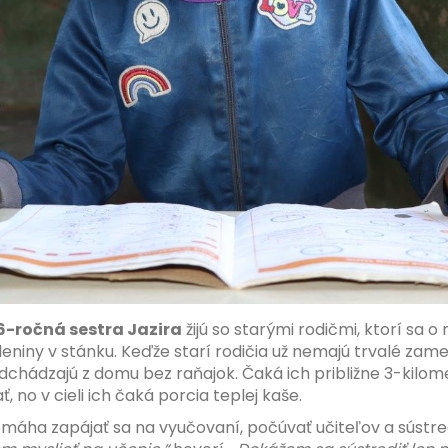
 6-ročná sestra Jazira
žijú so starými rodičmi, ktorí sa o 
niny v stánku. Keďže starí rodičia už nemajú trvalé zames
dchádzajú z domu bez raňajok. Čaká ich približne 3-kilom
, no v cieli ich čaká porcia teplej kaše.
máha zapájať sa na vyučovaní, počúvať učiteľov a sústred