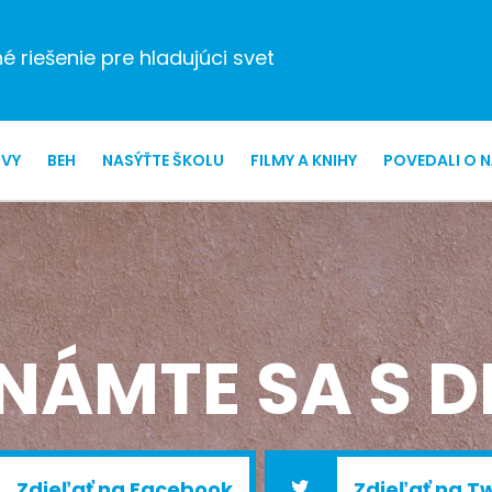
 riešenie pre hladujúci svet
ZVY
BEH
NASÝŤTE ŠKOLU
FILMY A KNIHY
POVEDALI O 
NÁMTE SA S D
Zdieľať na Facebook
Zdieľať na Tw