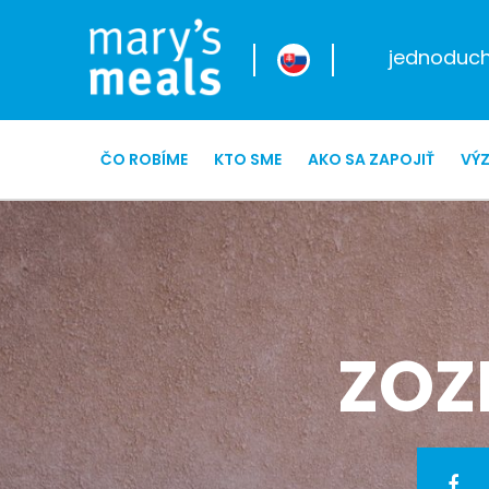
jednoduché
ČO ROBÍME
KTO SME
AKO SA ZAPOJIŤ
VÝ
ZOZ