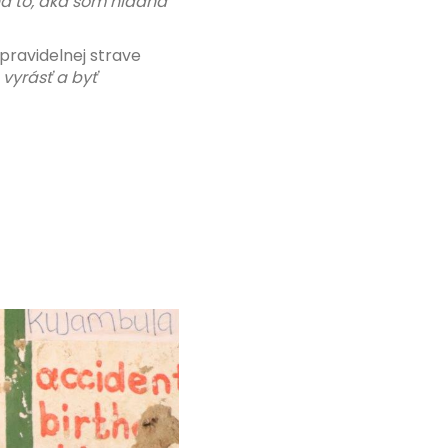
na to, aká som hladná
pravidelnej strave
vyrásť a byť