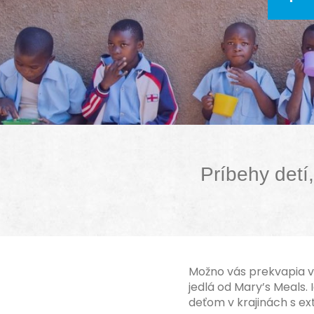
Príbehy detí
Možno vás prekvapia vz
jedlá od Mary’s Meals.
deťom v krajinách s e