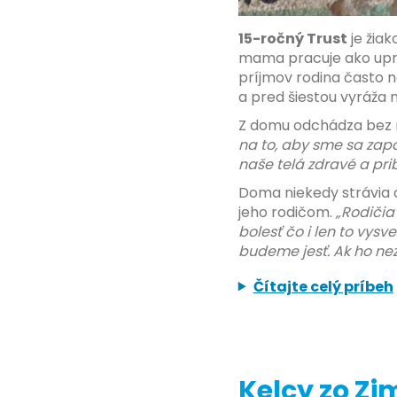
15-ročný Trust
je žiak
mama pracuje ako upra
príjmov rodina často n
a pred šiestou vyráža 
Z domu odchádza bez ra
na to, aby sme sa zapá
naše telá zdravé a pri
Doma niekedy strávia c
jeho rodičom.
„Rodičia
bolesť čo i len to vysv
budeme jesť. Ak ho nez
Čítajte celý príbeh
Kelcy zo Z