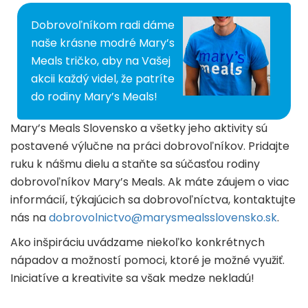
Dobrovoľníkom radi dáme
naše krásne modré Mary’s
Meals tričko, aby na Vašej
akcii každý videl, že patríte
do rodiny Mary’s Meals!
Mary’s Meals Slovensko a všetky jeho aktivity sú
postavené výlučne na práci dobrovoľníkov. Pridajte
ruku k nášmu dielu a staňte sa súčasťou rodiny
dobrovoľníkov Mary’s Meals. Ak máte záujem o viac
informácií, týkajúcich sa dobrovoľníctva, kontaktujte
nás na
dobrovolnictvo@marysmealsslovensko.sk
.
Ako inšpiráciu uvádzame niekoľko konkrétnych
nápadov a možností pomoci, ktoré je možné využiť.
Iniciatíve a kreativite sa však medze nekladú!