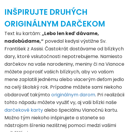
INŠPIRUJTE DRUHÝCH
ORIGINÁLNYM DARČEKOM
Text ku kartám:
„Lebo len keď dávame,
nadobúdame,“
povedal kedysi výstižne Sv.
František z Assisi. Častokrát dostávame od blízkych
dary, ktoré vskutočnosti nepotrebujeme. Namiesto
darčekov na vaše narodeniny, meniny či na Vianoce
môžete poprosiť vašich blízkych, aby vo vašom
mene zaplatili jednému alebo viacerým deťom jedlo
na celý školský rok. Prípadne môžete sami niekoho
obdarovať takýmto
originálnym darom
. Pri realizácii
tohto nápadu môžete využiť vy, aj vaši blízki naše
darčekové karty
alebo špeciálnu Vianočnú kartu.
Možno tým niekoho inšpirujete a stanete sa
nástrojom šírenia nezištnej pomoci medzi vašimi