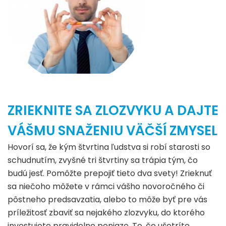
ZRIEKNITE SA ZLOZVYKU A DAJTE
VÁŠMU SNAŽENIU VÄČŠÍ ZMYSEL
Hovorí sa, že kým štvrtina ľudstva si robí starosti so
schudnutím, zvyšné tri štvrtiny sa trápia tým, čo
budú jesť. Pomôžte prepojiť tieto dva svety! Zrieknuť
sa niečoho môžete v rámci vášho novoročného či
pôstneho predsavzatia, alebo to môže byť pre vás
príležitosť zbaviť sa nejakého zlozvyku, do ktorého
investujete pravidelne peniaze. To, čo ušetríte,