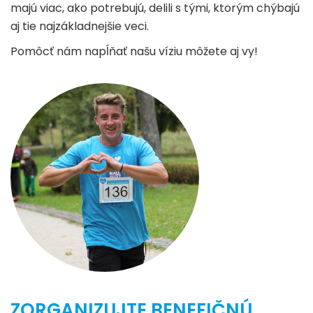
majú viac, ako potrebujú, delili s tými, ktorým chýbajú
aj tie najzákladnejšie veci.
Pomôcť nám napĺňať našu víziu môžete aj vy!
ZORGANIZUJTE BENEFIČNÚ