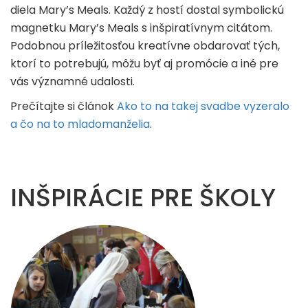
diela Mary’s Meals. Každý z hostí dostal symbolickú
magnetku Mary’s Meals s inšpiratívnym citátom.
Podobnou príležitosťou kreatívne obdarovať tých,
ktorí to potrebujú, môžu byť aj promócie a iné pre
vás významné udalosti.
Prečítajte si článok
Ako to na takej svadbe vyzeralo
a čo na to mladomanželia
.
INŠPIRÁCIE PRE ŠKOLY