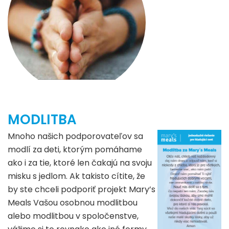
MODLITBA
Mnoho našich podporovateľov sa
modlí za deti, ktorým pomáhame
ako i za tie, ktoré len čakajú na svoju
misku s jedlom. Ak takisto cítite, že
by ste chceli podporiť projekt Mary’s
Meals Vašou osobnou modlitbou
alebo modlitbou v spoločenstve,