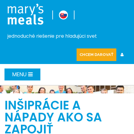
jednoduché riešenie pre hladujúci svet
CHCEM DAROVAŤ
MENU
INŠIPRÁCIE A
NÁPADY AKO SA
ZAPOJIŤ