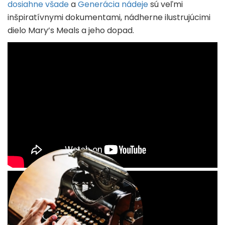
dosiahne všade
a
Generácia nádeje
sú veľmi
inšpiratívnymi dokumentami, nádherne ilustrujúcimi
dielo Mary’s Meals a jeho dopad.