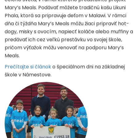
Mary’s Meals. Podávať môžete tradičnú kašu Likuni
Phala, ktorá sa pripravuje deťom v Malawi. V rámci
dňa či týždňa Mary’s Meals môžu žiaci pripraviť hot-
dogy, misky s ovocím, napiecť koláče alebo muffiny a
predávať ich cez veľkú prestávku vo svojej škole,
pričom výťažok môžu venovať na podporu Mary’s
Meals.
Prečítajte si článok
o špeciálnom dni na základnej
škole v Námestove.