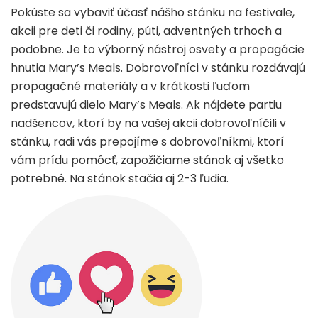
Pokúste sa vybaviť účasť nášho stánku na festivale,
akcii pre deti či rodiny, púti, adventných trhoch a
podobne. Je to výborný nástroj osvety a propagácie
hnutia Mary’s Meals. Dobrovoľníci v stánku rozdávajú
propagačné materiály a v krátkosti ľuďom
predstavujú dielo Mary’s Meals. Ak nájdete partiu
nadšencov, ktorí by na vašej akcii dobrovoľníčili v
stánku, radi vás prepojíme s dobrovoľníkmi, ktorí
vám prídu pomôcť, zapožičiame stánok aj všetko
potrebné. Na stánok stačia aj 2-3 ľudia.