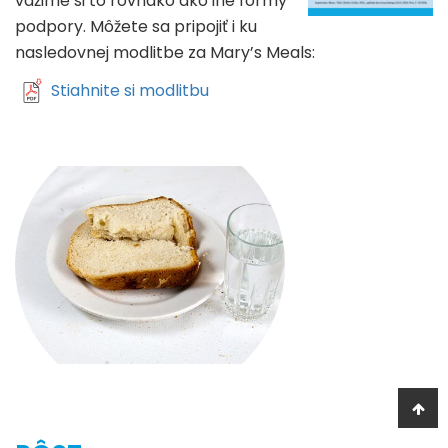
vážime si to rovnako ako iné formy
podpory. Môžete sa pripojiť i ku
nasledovnej modlitbe za Mary’s Meals:
Stiahnite si modlitbu