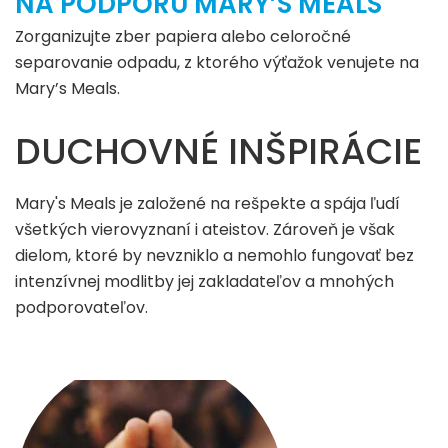
NA PODPORU MARY’S MEALS
Zorganizujte zber papiera alebo celoročné
separovanie odpadu, z ktorého výťažok venujete na
Mary’s Meals.
DUCHOVNÉ INŠPIRÁCIE
Mary's Meals je založené na rešpekte a spája ľudí
všetkých vierovyznaní i ateistov. Zároveň je však
dielom, ktoré by nevzniklo a nemohlo fungovať bez
intenzívnej modlitby jej zakladateľov a mnohých
podporovateľov.