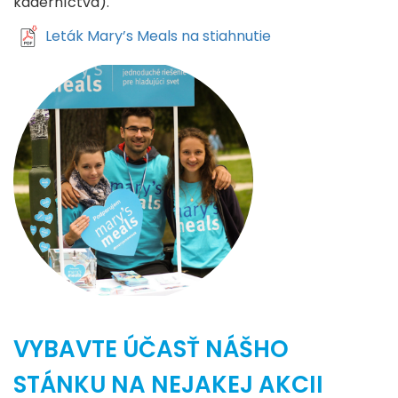
kaderníctva).
Leták Mary’s Meals na stiahnutie
VYBAVTE ÚČASŤ NÁŠHO
STÁNKU NA NEJAKEJ AKCII