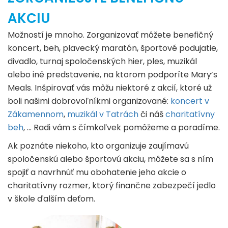
AKCIU
Možností je mnoho. Zorganizovať môžete benefičný
koncert, beh, plavecký maratón, športové podujatie,
divadlo, turnaj spoločenských hier, ples, muzikál
alebo iné predstavenie, na ktorom podporíte Mary’s
Meals. Inšpirovať vás môžu niektoré z akcií, ktoré už
boli našimi dobrovoľníkmi organizované:
koncert v
Zákamennom
,
muzikál v Tatrách
či náš
charitatívny
beh
, ... Radi vám s čímkoľvek pomôžeme a poradíme.
Ak poznáte niekoho, kto organizuje zaujímavú
spoločenskú alebo športovú akciu, môžete sa s ním
spojiť a navrhnúť mu obohatenie jeho akcie o
charitatívny rozmer, ktorý finančne zabezpečí jedlo
v škole ďalším deťom.