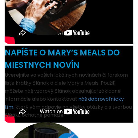
NAPÍŠTE O MARY’S MEALS DO
MIESTNYCH NOVÍN
Uverejnite vo vašich lokálnych novinách či farskom
liste krátky článok o diele Mary’s Meals. Použiť
môžete náš vzorový článok obsahujúci základné
informácie alebo kontaktovať
náš dobrovoľnícky
tím
, ktorý vám odpovie na všetky otázky a s tvorbou
článku ochotne pomôže.