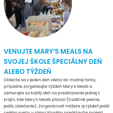
VENUJTE MARY’S MEALS NA
SVOJEJ ŠKOLE ŠPECIÁLNY DEŇ
ALEBO TÝŽDEŇ
Oblečte sa v jeden deň všetci do modrej farby,
prípadne zorganizujte týždeň Mary’s Meals a
zamerajte sa každý deň na predstavenie jednej z
krajín, kde Mary’s Meals pôsobí (tradičné piesne,
jedlá, oblečenie). Zorganizovať môžete aj týždeň jedál
celého sveta, v rámci ktorého predstavíte projekt