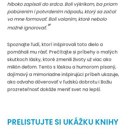
hlboko zapísali do srdca. Boli výkrikom, ba priam
pobúrením i potvrdením nápadu, ktorý sa začal
vo mne formovať. Boli volaním, ktoré nebolo
“
možné ignorovať.
Spoznajte ľudí, ktorí inšpirovali toto dielo a
pomáhali mu rásť. Prečítajte si príbehy o malých
skutkoch lásky, ktoré zmenili životy už viac ako
milión deťom. Tento s láskou a humorom písaný,
dojímavý a mimoriadne inšpirujúci príbeh ukazuje,
ako odvaha dôverovať v ľudskú dobrotu i Božiu
prozreteľnosť dokáže meniť svet na lepší.
PRELISTUJTE SI UKÁŽKU KNIHY