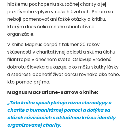
hlbšiemu pochopeniu skutočnej charity a jej
pozitívneho vplyvu v našich životoch. Pritom sa
nebojí pomenovať ani ťažké otázky a kritiku,
ktorým dnes čelia mnohé charitatívne
organizácie.
V knihe Magnus čerpá z takmer 30 rokov
skúseností v charitatívnej oblasti a skúma úlohu
filantropie v dnešnom svete. Oslavuje vrodenú
dobrotu človeka a ukazuje, ako môžu skutky lásky
a štedrosti obohatiť život darcu rovnako ako toho,
kto pomoc prijíma.
Magnus MacFarlane-Barrow o knihe:
„Táto kniha spochybňuje rôzne stereotypy o
charite a humanitárnej pomoci a dotýka sa
otázok súvisiacich s aktuálnou krízou identity
organizovanej charity.