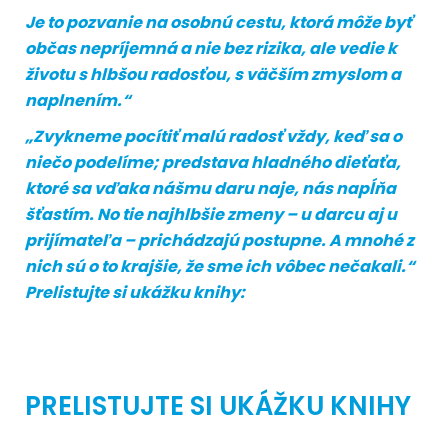
Je to pozvanie na osobnú cestu, ktorá môže byť
občas nepríjemná a nie bez rizika, ale vedie k
životu s hlbšou radosťou, s väčším zmyslom a
naplnením.“
„Zvykneme pocítiť malú radosť vždy, keď sa o
niečo podelíme; predstava hladného dieťaťa,
ktoré sa vďaka nášmu daru naje, nás napĺňa
šťastím. No tie najhlbšie zmeny – u darcu aj u
prijímateľa – prichádzajú postupne. A mnohé z
nich sú o to krajšie, že sme ich vôbec nečakali.“
Prelistujte si ukážku knihy:
PRELISTUJTE SI UKÁŽKU KNIHY