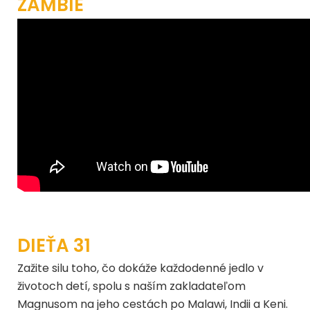
ZAMBIE
DIEŤA 31
Zažite silu toho, čo dokáže každodenné jedlo v
životoch detí, spolu s naším zakladateľom
Magnusom na jeho cestách po Malawi, Indii a Keni.