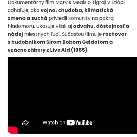
Dokumentárny film Mary’s Meals o Tigraji v Etiópii
odhaľuje, ako
vojna, chudoba, klimatická
zmena a suchá
priviedli komunity na pokraj
hladomoru. Ukazuje však aj
odvahu, dôstojnosť a
nádej
miestnych ľudí. Súčasťou filmu je
rozhovor
s hudobníkom Sirom Bobom Geldofom a
vzácne zábery z Live Aid (1985)
.