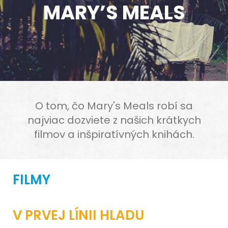
MARY’S MEALS
O tom, čo Mary's Meals robí sa
najviac dozviete z našich krátkych
filmov a inšpiratívných knihách.
FILMY
V PRVEJ LÍNII HLADU