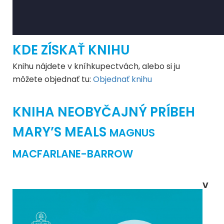
KDE ZÍSKAŤ KNIHU
Knihu nájdete v kníhkupectvách, alebo si ju
môžete objednať tu:
Objednať knihu
KNIHA NEOBYČAJNÝ PRÍBEH
MARY’S MEALS
MAGNUS
MACFARLANE-BARROW
V