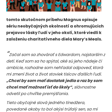
tomto skutočnom príbehu Magnus opisuje
sériu neobyčajných okolností a ohromujúcich
prejavov lásky ľudí v jeho okolí, ktoré viedli k
založeniu charitatívneho diela Mary’s Meals.
“
Začal som sa zhovárať s Edwardom, najstarším z
detí. Keď som sa ho spýtal, aké sú jeho nádeje či
ambície, rozhodne som nehľadal odpoveď, ktorá
mi zmení život a život stoviek tisícov ďalších ľudí.
„Chcel by som mať dostatok jedla a raz by som
chcel mať možnosť ísť do školy“,
slávnostne
odvetil po chvíľke premýšľania.
Tieto obyčajné slová jedného tínedžera,
povedané akoby to bol akýsi trúfalý sen, sa mi