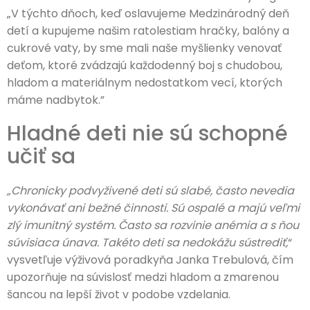
„V týchto dňoch, keď oslavujeme Medzinárodný deň
detí a kupujeme našim ratolestiam hračky, balóny a
cukrové vaty, by sme mali naše myšlienky venovať
deťom, ktoré zvádzajú každodenný boj s chudobou,
hladom a materiálnym nedostatkom vecí, ktorých
máme nadbytok.”
Hladné deti nie sú schopné
učiť sa
„Chronicky podvyživené deti sú slabé, často nevedia
vykonávať ani bežné činnosti. Sú ospalé a majú veľmi
zlý imunitný systém. Často sa rozvinie anémia a s ňou
súvisiaca únava. Takéto deti sa nedokážu sústrediť,
“
vysvetľuje výživová poradkyňa Janka Trebulová, čím
upozorňuje na súvislosť medzi hladom a zmarenou
šancou na lepší život v podobe vzdelania.