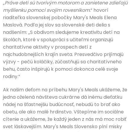
„Práve deti sú tvorivým motorom a zanietene zdieľajú
myšlienku pomoci svojim rovesníkom.
“ hovorí
riaditeľka slovenskej pobočky Mary's Meals Elena
Maslová. Podľa jej slov sa slovenské deti delia s
nadšením: „S obdivom sledujeme kreativitu detí na
školách, ktoré v spolupráci s učiteľmi organizujú
charitatívne aktivity v prospech detí z
najchudobnejších krajín sveta. Presvedčivo prijímajú
výzvy - pečú koláčiky, zúčastňujú sa charitatívneho
behu, často inšpirujú k pomoci dokonca celé svoje
rodiny.“
Ak našim deťom na príbehu Mary's Meals ukážeme, že
jedna oželená návšteva cukrárne dá inému dieťatku
nádej na šťastnejšiu budúcnosť, nebudú to brať ako
obetu, ale ako malé hrdinstvo. Vštepíme im sociálne
cítenie a ukážeme, že každý jeden z nás má moc robiť
svet láskavejším. Mary's Meals Slovensko plní misky