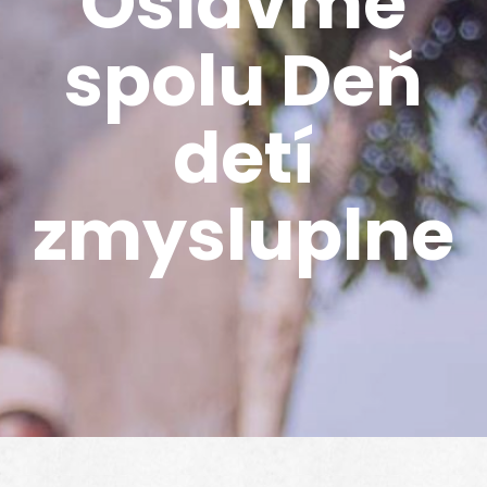
Oslávme
spolu Deň
detí
zmysluplne