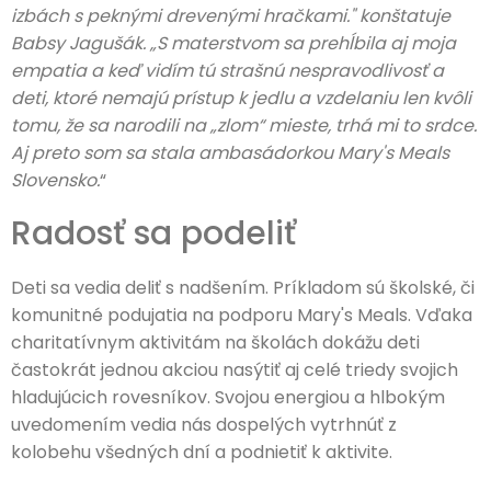
izbách s peknými drevenými hračkami." konštatuje
Babsy Jagušák.
„S materstvom sa prehĺbila aj moja
empatia a keď vidím tú strašnú nespravodlivosť a
deti, ktoré nemajú prístup k jedlu a vzdelaniu len kvôli
tomu, že sa narodili na
„zlom
“ mieste, trhá mi to srdce.
Aj preto som sa stala ambasádorkou Mary's Meals
Slovensko.
“
Radosť sa podeliť
Deti sa vedia deliť s nadšením. Príkladom sú školské, či
komunitné podujatia na podporu Mary's Meals. Vďaka
charitatívnym aktivitám na školách dokážu deti
častokrát jednou akciou nasýtiť aj celé triedy svojich
hladujúcich rovesníkov. Svojou energiou a hlbokým
uvedomením vedia nás dospelých vytrhnúť z
kolobehu všedných dní a podnietiť k aktivite.