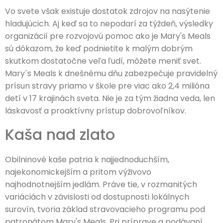
Vo svete však existuje dostatok zdrojov na nasýtenie
hladujúcich. Aj keď sa to nepodarí za týždeň, výsledky
organizácií pre rozvojovú pomoc ako je Mary's Meals
sú dôkazom, že keď podnietite k malým dobrým
skutkom dostatočne veľa ľudí, môžete meniť svet.
Mary´s Meals k dnešnému dňu zabezpečuje pravidelný
prísun stravy priamo v škole pre viac ako 2,4 milióna
detí v 17 krajinách sveta. Nie je za tým žiadna veda, len
láskavosť a proaktívny prístup dobrovoľníkov.
Kaša nad zlato
Obilninové kaše patria k najjednoduchším,
najekonomickejším a pritom výživovo
najhodnotnejším jedlám. Práve tie, v rozmanitých
variáciách v závislosti od dostupnosti lokálnych
surovín, tvoria základ stravovacieho programu pod
patronátom Mary's Meals. Pri príprave a podávaní