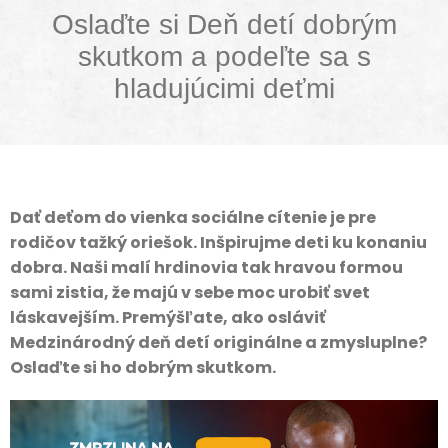
Oslaďte si Deň detí dobrým
skutkom a podeľte sa s
hladujúcimi deťmi
Dať deťom do vienka sociálne cítenie je pre
rodičov tažký oriešok. Inšpirujme deti ku konaniu
dobra. Naši malí hrdinovia tak hravou formou
sami zistia, že majú v sebe moc urobiť svet
láskavejším. Premýšľate, ako osláviť
Medzinárodný deň detí originálne a zmysluplne?
Oslaďte si ho dobrým skutkom.