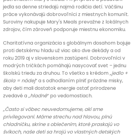
jedla sa denne striedajú najmä rodičia detí. Väčšinu
práce vykonávajú dobrovoľníci z miestnych komunít.
Suroviny nakupuje Mary's Meals prevažne z lokálnych
zdrojov, čím zároveň podporuje miestnu ekonomiku.
Charitatívna organizácia s globálnym dosahom bojuje
proti detskému hladu už viac ako dve dekády a od
roku 2019 aj v slovenskom zastúpení. Dobrovoľníci v
modrých tričkách pomáhajú nasycovať svet – jednu
školskú triedu za druhou. To všetko s krédom
„jedlo +
škola = nádej
“ a s odhodlaním plniť prázdne misky,
aby deti mali dostatok energie ostať prirodzene
zvedavé a
„hladné
“ po vedomostiach.
„Často si vôbec neuvedomujeme, akí sme
privilegovaní. Máme strechu nad hlavou, plnú
chladničku, skrine s oblečením, ktoré praskajú vo
švíkoch, naše deti sa hrajú vo vlastných detských