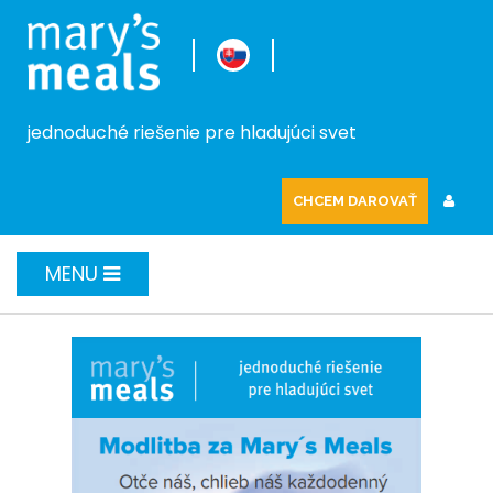
jednoduché riešenie pre hladujúci svet
CHCEM DAROVAŤ
MENU