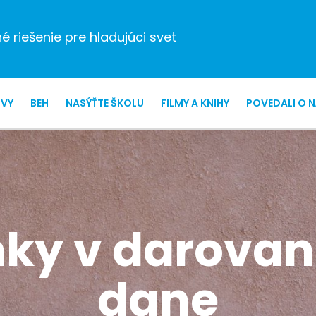
 riešenie pre hladujúci svet
ZVY
BEH
NASÝŤTE ŠKOLU
FILMY A KNIHY
POVEDALI O 
ky v darovaní
dane