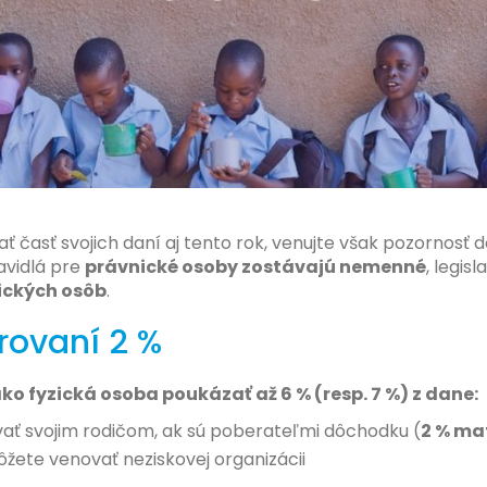
ť časť svojich daní aj tento rok, venujte však pozornosť 
avidlá pre
právnické osoby zostávajú nemenné
, legis
ických osôb
.
rovaní 2 %
ko fyzická osoba poukázať až 6 % (resp. 7 %) z dane:
ť svojim rodičom, ak sú poberateľmi dôchodku (
2 % ma
ôžete venovať neziskovej organizácii