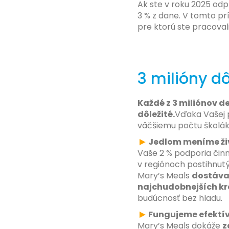
Ak ste v roku 2025 odp
3 % z dane. V tomto pr
pre ktorú ste pracoval
3 milióny d
Každé z 3 miliónov de
dôležité.
Vďaka Vašej 
väčšiemu počtu školák
Jedlom meníme živ
Vaše 2 % podporia činn
v regiónoch postihnutý
Mary’s Meals
dostáva 
najchudobnejších kr
budúcnosť bez hladu.
Fungujeme efektí
Mary’s Meals dokáže
z