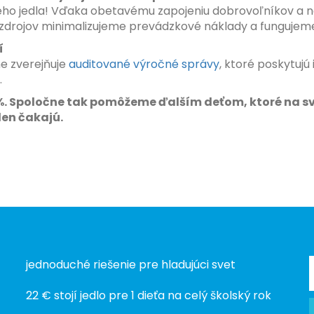
ho jedla! Vďaka obetavému zapojeniu dobrovoľníkov a n
zdrojov minimalizujeme prevádzkové náklady a fungujeme
í
e zverejňuje
auditované výročné správy
, ktoré poskytujú
.
. Spoločne tak pomôžeme ďalším deťom, ktoré na svo
len čakajú.
jednoduché riešenie pre hladujúci svet
22 € stojí jedlo pre 1 dieťa na celý školský rok