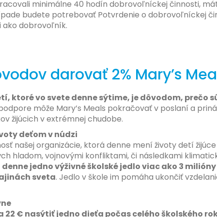
racovali minimálne 40 hodín dobrovoľníckej činnosti, má
ípade budete potrebovať Potvrdenie o dobrovoľníckej čin
i ako dobrovoľník.
ôvodov darovať 2% Mary’s Mea
tí, ktoré vo svete denne sýtime, je dôvodom, prečo s
podpore môže Mary’s Meals pokračovať v poslaní a prin
ov žijúcich v extrémnej chudobe.
oty deťom v núdzi
osť našej organizácie, ktorá denne mení životy detí žijú
ch hladom, vojnovými konfliktami, či následkami klimati
denne jedno výživné školské jedlo viac ako 3 milióny 
ajinách sveta
. Jedlo v škole im pomáha ukončiť vzdelani
vne
a 22 € nasýtiť jedno dieťa počas celého školského ro