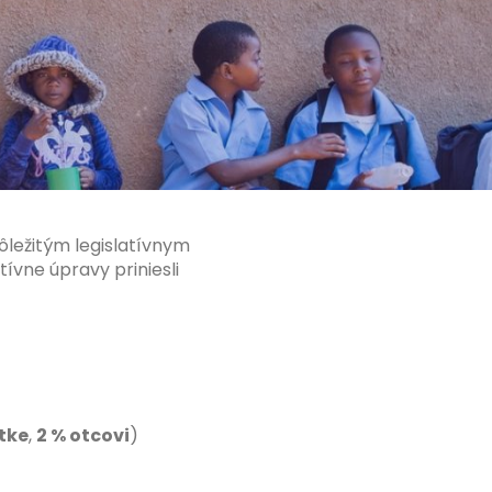
dôležitým legislatívnym
latívne úpravy priniesli
tke
,
2 % otcovi
)