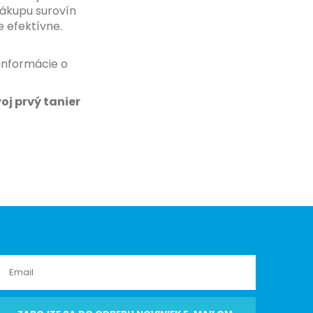
ákupu surovín
 efektívne.
 informácie o
j prvý tanier