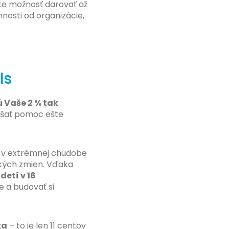
te možnosť darovať až
nosti od organizácie,
ls
ú Vaše 2 % tak
ášať pomoc ešte
ce v extrémnej chudobe
ckých zmien. Vďaka
detí v 16
e a budovať si
ka
– to je len 11 centov