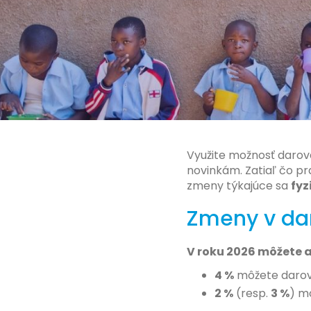
Využite možnosť darova
novinkám. Zatiaľ čo pr
zmeny týkajúce sa
fyz
Zmeny v da
V roku 2026 môžete a
4 %
môžete darova
2 %
(resp.
3 %
) m