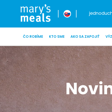
jednoduché
ČO ROBÍME
KTO SME
AKO SA ZAPOJIŤ
VÝ
Novin