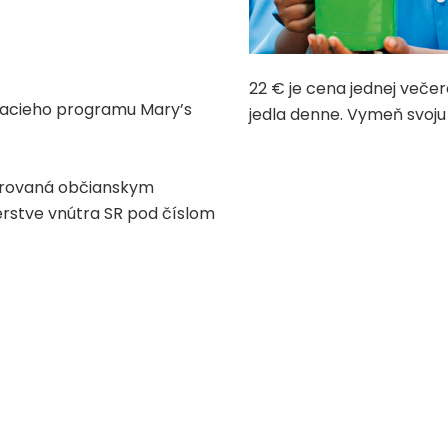
22 € je cena jednej večer
ovacieho programu Mary’s
jedla denne. Vymeň svoju
strovaná občianskym
erstve vnútra SR pod číslom