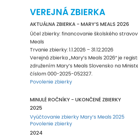
VEREJNÁ ZBIERKA
AKTUÁLNA ZBIERKA - MARY’S MEALS 2026
Účel zbierky: financovanie školského strav
Meals
Trvanie zbierky: 1.1.2026 – 31.12.2026
Verejná zbierka „Mary’s Meals 2026“ je regi
združením Mary’s Meals Slovensko na Minist
číslom 000-2025-052327.
Povolenie zbierky
MINULÉ ROČNÍKY - UKONČENÉ ZBIERKY
2025
Vyúčtovanie zbierky Mary’s Meals 2025
Povolenie zbierky
2024