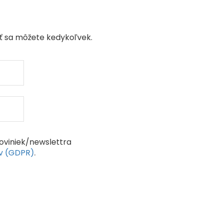
ť sa môžete kedykoľvek.
oviniek/newslettra
ov (GDPR)
.