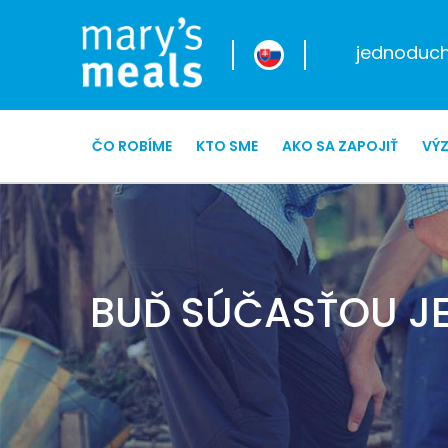
jednoduché
ČO ROBÍME
KTO SME
AKO SA ZAPOJIŤ
VÝ
BUĎ SÚČASŤOU J