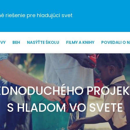
 riešenie pre hladujúci svet
ZVY
BEH
NASÝŤTE ŠKOLU
FILMY A KNIHY
POVEDALI O 
EDNODUCHÉHO PROJEKT
S HLADOM VO SVETE