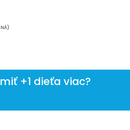
ENÁ)
iť +1 dieťa viac?