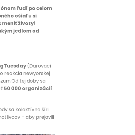
liónom ľudí po celom
ného ošiaľu si
 meniť životy!
lským jedlom od
ngTuesday
(Darovací
ko reakcia newyorskej
nzum.Od tej doby sa
ež
50 000 organizácií
edy sa kolektívne šíri
otlivcov – aby prejavili