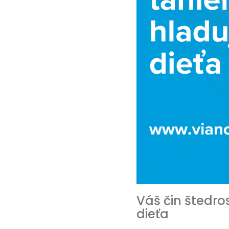
Váš čin štedro
dieťa