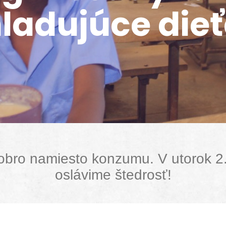
ladujúce die
dobro namiesto konzumu. V utorok 
oslávime štedrosť!