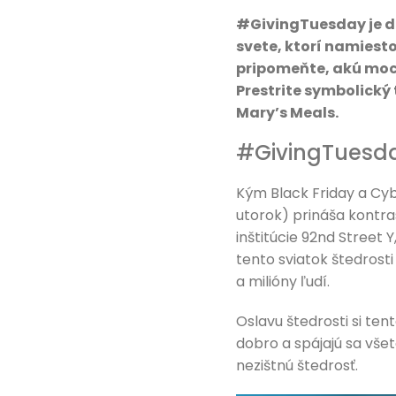
#GivingTuesday je dň
svete, ktorí namiest
pripomeňte, akú moc 
Prestrite symbolický
Mary’s Meals.
#GivingTuesda
Kým Black Friday a Cy
utorok) prináša kontra
inštitúcie 92nd Street
tento sviatok štedrosti
a milióny ľudí.
Oslavu štedrosti si te
dobro a spájajú sa všet
nezištnú štedrosť.