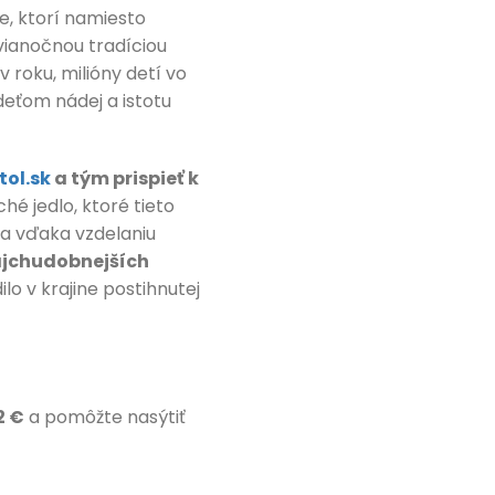
e, ktorí namiesto
vianočnou tradíciou
v roku, milióny detí vo
deťom nádej a istotu
ol.sk
a tým prispieť k
hé jedlo, ktoré tieto
ť a vďaka vzdelaniu
 najchudobnejších
lo v krajine postihnutej
2 €
a pomôžte nasýtiť