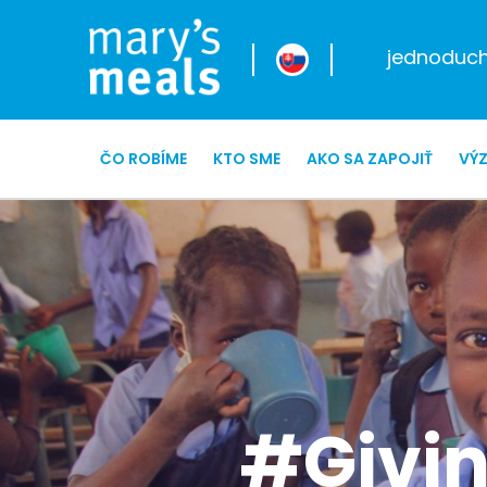
jednoduché
ČO ROBÍME
KTO SME
AKO SA ZAPOJIŤ
VÝ
#Givin