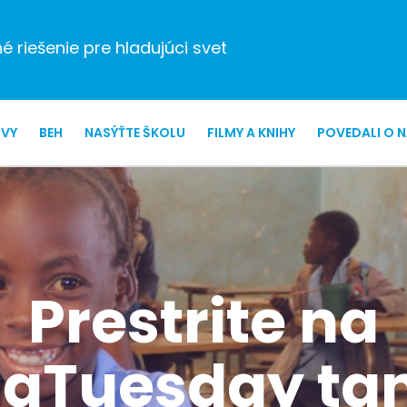
 riešenie pre hladujúci svet
ZVY
BEH
NASÝŤTE ŠKOLU
FILMY A KNIHY
POVEDALI O 
Prestrite na
gTuesday tan