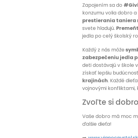
Zapojením sa do
#Giv
konzumu volia dobro a 
prestierania taniera
svete hladujú.
Premeňt
jedla po celý školský ro
Každý z nás môže
symbo
zabezpečeniu jedla pr
deti dostávajú v škole 
získať lepšiu budúcnos
krajinách
. Každé dieť
vojnovými konfliktami,
Zvoľte si dob
Vaše dobro má moc meni
ďalšie dieťa!
➡️
www.vianocnystol.sk