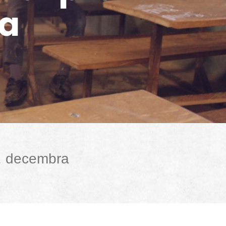
ťa
2. decembra