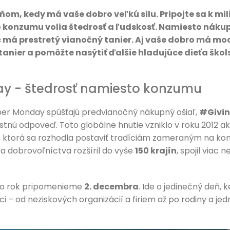
om, kedy má vaše dobro veľkú silu. Pripojte sa k mi
o konzumu volia štedrosť a ľudskosť. Namiesto nákup
má prestretý vianočný tanier. Aj vaše dobro má moc
 tanier a pomôžte nasýtiť ďalšie hladujúce dieťa ško
y - štedrosť namiesto konzumu
ber Monday spúšťajú predvianočný nákupný ošiaľ,
#Givi
stnú odpoveď. Toto globálne hnutie vzniklo v roku 2012 a
 Y, ktorá sa rozhodla postaviť tradíciám zameraným na ko
 a dobrovoľníctva rozšíril do vyše
150 krajín
, spojil viac n
nto rok pripomenieme
2. decembra
. Ide o jedinečný deň, k
ci – od neziskových organizácií a firiem až po rodiny a jedn