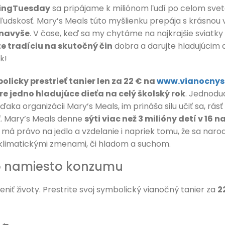
ingTuesday
sa pripájame k miliónom ľudí po celom svet
ľudskosť. Mary’s Meals túto myšlienku prepája s krásnou 
 navyše
. V čase, keď sa my chytáme na najkrajšie sviatky 
e tradíciu na skutočný čin
dobra a darujte hladujúcim 
k!
licky prestrieť tanier len za 22 € na
www.vianocnyst
e jedno hladujúce dieťa na celý školský rok
. Jednoduc
vďaka organizácii Mary’s Meals, im prináša silu učiť sa, rás
ť. Mary’s Meals denne
sýti viac než 3 milióny detí v 16
a má právo na jedlo a vzdelanie i napriek tomu, že sa narodi
 klimatickými zmenami, či hladom a suchom.
ro namiesto konzumu
ť životy. Prestrite svoj symbolický vianočný tanier za
2
⬅️