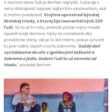
V tesnom dave ľudí je Berhan najvyšší. Vyžaruje z
neho dôstojnosť napriek najhorším okolnostiam, aké
si možno predstaviť.
Stojíme uprostred bývalej
školskej triedy, v ktorej žije neuveriteľných 220
ľudí.
Sú tu už tri roky, pretože počas vojny museli
opustiť svoje domovy. Deky sú rozvešané ako
provizórne steny, ale je to len márny pokus vytvoriť
tu pre rodiny aspoň trochu súkromia. "
Každý deň
vychádzame do ulíc s igelitovými taškami a
žobreme o jedlo. Sedem ľudí tu už zomrelo od
hladu,
" povedal Berhan.