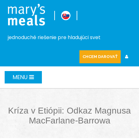
jednoduché riešenie pre hladujúci svet
CHCEM DAROVAŤ
MENU
Kríza v Etiópii: Odkaz Magnusa
MacFarlane-Barrowa