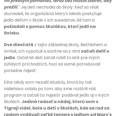
mi predtým pomáhali, teraz tiež musia žobrať, aby
prežili.
" Jej deti nechodia do školy. Keď sa však
dozvedeli, že organizácia Mary's Meals poskytuje
jedlo deťom v škole v ich susedstve, išli tam a
požiadali o pomoc školákov, ktorí jedli na
ihrisku
.
Dve dievčatá
z tejto základnej školy, Bethlehem a
Amlak, ich vypočuli a súcitne sa s nimi
začali deliť o
jedlo
. Ostatné deti začali robiť to isté pre iných
zúfalých príchodzích, hoci sa samé potrebovali
poriadne najesť.
Ešte nikdy som nezažil situáciu, ktorá by tak
naliehavo volala po tom, aby sme rozšírili náš
program a začali čo najskôr podávať jedlo aj v iných
školách.
Jediná radosť a nádej, ktorú som v
Tigraji videl, bola u detí v školách, kde sa rad za
radom vydávali veľké taniere s jedlom od Mary's