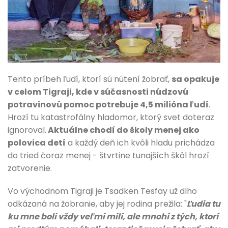
Tento príbeh ľudí, ktorí sú nútení žobrať,
sa opakuje
v celom Tigraji, kde v súčasnosti núdzovú
potravinovú pomoc potrebuje 4,5 milióna ľudí
.
Hrozí tu katastrofálny hladomor, ktorý svet doteraz
ignoroval.
Aktuálne chodí do školy menej ako
polovica detí
a každý deň ich kvôli hladu prichádza
do tried čoraz menej - štvrtine tunajších škôl hrozí
zatvorenie.
Vo východnom Tigraji je Tsadken Tesfay už dlho
odkázaná na žobranie, aby jej rodina prežila: "
Ľudia tu
ku mne boli vždy veľmi milí, ale mnohí z tých, ktorí