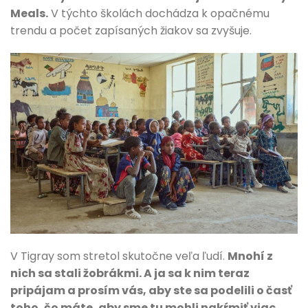
Meals.
V týchto školách dochádza k opačnému
trendu a počet zapísaných žiakov sa zvyšuje.
V Tigray som stretol skutočne veľa ľudí.
Mnohí z
nich sa stali žobrákmi. A ja sa k nim teraz
pripájam a prosím vás, aby ste sa podelili o časť
toho, čo máte, aby sme tu mohli nakŕmiť viac