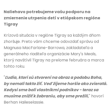
Naliehavo potrebujeme vašu podporu na
zmiernenie utrpenia detí v etiópskom regióne
Tigray
Krízová situácia v regióne Tigray sa každým dňom
zhoršuje. Preto vám chceme odovzdať správu od
Magnusa MacFarlane-Barrowa, zakladateľa a
generálneho riaditeľa organizácie Mary's Meals,
ktorý navštívil Tigray na prelome februára a marca
tohto roku.
"
Ľudia, ktorí sú stvorení na obraz a podobu Boha,
by nemali takto žiť. Veď žijeme horšie ako zvieratá.
Kedysi sme boli vlastníkmi podnikov - teraz sa
musíme znížiť k žobraniu, aby sme prežili,
" hovorí
Berhan Haileselassie.