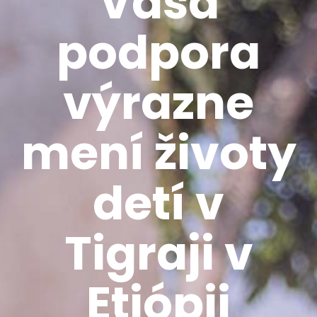
Vaša
podpora
výrazne
mení životy
detí v
Tigraji v
Etiópii