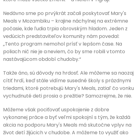
Nedávno sme po prvýkrát začali poskytovať Mary's
Meals v Mozambiku – krajine náchylnej na extrémne
počasie, kde ľudia trpia obrovským hladom. Jeden z
vedúcich predstaviteľov komunity nám povedal:
„Tento program nemohol prísť v lepšom čase. Na
poliach nič nie je a neviem, čo by sme robili v tomto
nastávajúcom období chudoby.“
Takže áno, sú dôvody na hrdosť. Ale môžeme sa naozaj
cítiť hrdí, keď stále vidíme susedné školy s prázdnymi
triedami, ktoré potrebujú Mary's Meals, zatiaľ čo vonku
vychudnuté deti prosia o prežitie? Samozrejme, že nie.
Môžeme však pociťovať uspokojenie z dobre
vykonanej práce a byť veľmi spokojní s tým, že každá
akcia na podporu Mary's Meals má skutočne vplyv na
život detí žijúcich v chudobe. A môžeme to využiť ako