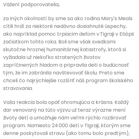
Vážení podporovatelia,
za iných okolností by sme sa ako rodina Mary's Meals
cítili hrdí za niektoré nedávno dosiahnuté úspechy,
ako napríklad pomoc trpiacim deťom v Tigraji v Etiópii
začiatkom tohto roka. Boli sme však svedkami
skutočne hroznej humanitárnej katastrofy, ktorá si
vyžiadala už niekoľko stratených životov
zapríčinených hladom a pripravila deti o budúcnosť
tým, že im zabránila navštevovať školu. Preto sme
chceli čo najrýchlejšie rozšíriť náš program školského
stravovania.
Vaša reakcia bola opäť ohromujúca a krásna. Každý
dar venovaný na túto výzvu už teraz výrazne mení
životy detí a umožňuje nám veľmi rýchlo rozširovať
program. Namiesto 24 000 detí v Tigraji, ktorým sme
denne poskytovali stravu (ako tomu bolo predtým),