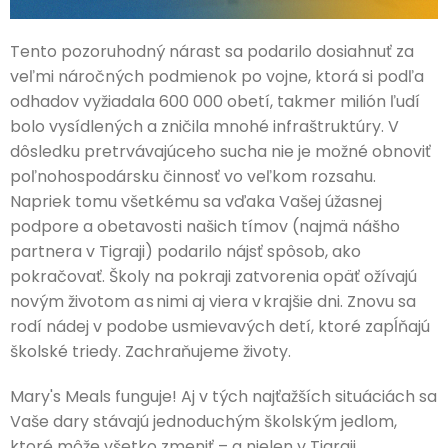
Tento pozoruhodný nárast sa podarilo dosiahnuť za
veľmi náročných podmienok po vojne, ktorá si podľa
odhadov vyžiadala 600 000 obetí, takmer milión ľudí
bolo vysídlených a zničila mnohé infraštruktúry. V
dôsledku pretrvávajúceho sucha nie je možné obnoviť
poľnohospodársku činnosť vo veľkom rozsahu.
Napriek tomu všetkému sa vďaka Vašej úžasnej
podpore a obetavosti našich tímov (najmä nášho
partnera v Tigraji) podarilo nájsť spôsob, ako
pokračovať. Školy na pokraji zatvorenia opäť ožívajú
novým životom a s nimi aj viera v krajšie dni. Znovu sa
rodí nádej v podobe usmievavých detí, ktoré zapĺňajú
školské triedy. Zachraňujeme životy.
Mary's Meals funguje! Aj v tých najťažších situáciách sa
Vaše dary stávajú jednoduchým školským jedlom,
ktoré môže všetko zmeniť – a nielen v Tigraji.