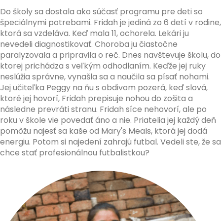
Do školy sa dostala ako súčasť programu pre deti so
špeciálnymi potrebami. Fridah je jediná zo 6 detí v rodine,
ktorá sa vzdeláva. Keď mala 11, ochorela. Lekári ju
nevedeli diagnostikovať. Choroba ju čiastočne
paralyzovala a pripravila o reč. Dnes navštevuje školu, do
ktorej prichádza s veľkým odhodlaním. Keďže jej ruky
neslúžia správne, vynašla sa a naučila sa písať nohami.
Jej učiteľka Peggy na ňu s obdivom pozerá, keď slová,
ktoré jej hovorí, Fridah prepisuje nohou do zošita a
následne prevráti stranu. Fridah síce nehovorí, ale po
roku v škole vie povedať áno a nie. Priatelia jej každý deň
pomôžu najesť sa kaše od Mary's Meals, ktorá jej dodá
energiu. Potom si najedení zahrajú futbal. Vedeli ste, že sa
chce stať profesionálnou futbalistkou?