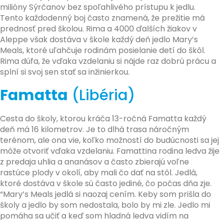
milióny Sýrčanov bez spoľahlivého prístupu k jedlu.
Tento každodenný boj často znamená, že prežitie má
prednosť pred školou. Rima a 4000 ďalších žiakov v
Aleppe však dostáva v škole každý deň jedlo Mary’s
Meals, ktoré uľahčuje rodinám posielanie detí do škôl.
Rima dúfa, že vďaka vzdelaniu si nájde raz dobrú prácu a
splní si svoj sen stať sa inžinierkou.
Famatta
(Libéria)
Cesta do školy, ktorou kráča 13-ročná Famatta každý
deň má 16 kilometrov. Je to dlhá trasa náročným
terénom, ale ona vie, koľko možností do budúcnosti sa jej
môže otvoriť vďaka vzdelaniu. Famattina rodina ledva žije
z predaja uhlia a ananásov a často zbierajú voľne
rastúce plody v okolí, aby mali čo dať na stôl. Jedlá,
ktoré dostáva v škole sú často jediné, čo počas dňa zje.
“Mary’s Meals jedlá si naozaj cením. Keby som prišla do
školy a jedlo by som nedostala, bolo by mi zle. Jedlo mi
pomáha sa učiť a keď som hladná ledva vidím na