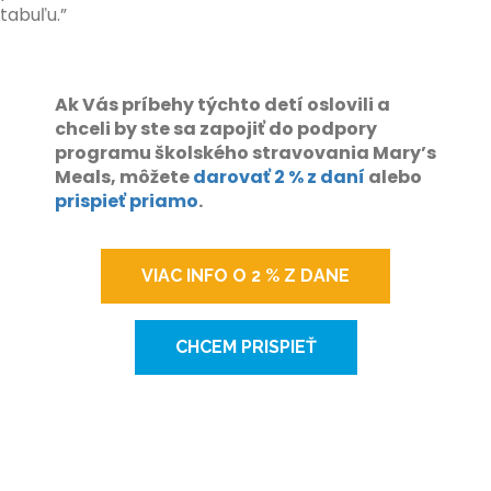
tabuľu.”
Ak Vás príbehy týchto detí oslovili a
chceli by ste sa zapojiť do podpory
programu školského stravovania Mary’s
Meals, môžete
darovať 2 % z daní
alebo
prispieť priamo
.
VIAC INFO O 2 % Z DANE
CHCEM PRISPIEŤ