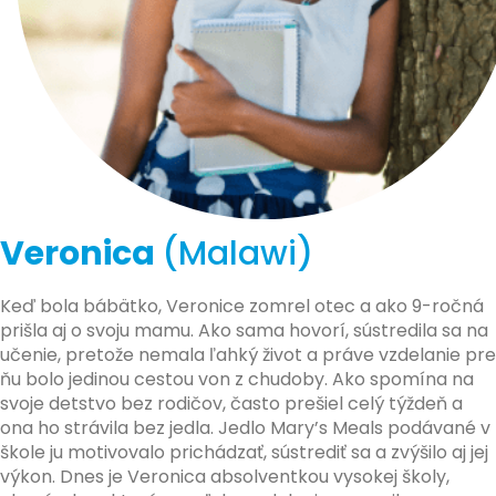
Veronica
(Malawi)
Keď bola bábätko, Veronice zomrel otec a ako 9-ročná
prišla aj o svoju mamu. Ako sama hovorí, sústredila sa na
učenie, pretože nemala ľahký život a práve vzdelanie pre
ňu bolo jedinou cestou von z chudoby. Ako spomína na
svoje detstvo bez rodičov, často prešiel celý týždeň a
ona ho strávila bez jedla. Jedlo Mary’s Meals podávané v
škole ju motivovalo prichádzať, sústrediť sa a zvýšilo aj jej
výkon. Dnes je Veronica absolventkou vysokej školy,