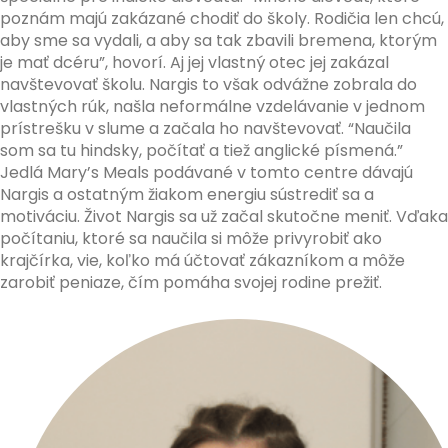
poznám majú zakázané chodiť do školy. Rodičia len chcú,
aby sme sa vydali, a aby sa tak zbavili bremena, ktorým
je mať dcéru”, hovorí. Aj jej vlastný otec jej zakázal
navštevovať školu. Nargis to však odvážne zobrala do
vlastných rúk, našla neformálne vzdelávanie v jednom
prístrešku v slume a začala ho navštevovať. “Naučila
som sa tu hindsky, počítať a tiež anglické písmená.”
Jedlá Mary’s Meals podávané v tomto centre dávajú
Nargis a ostatným žiakom energiu sústrediť sa a
motiváciu. Život Nargis sa už začal skutočne meniť. Vďaka
počítaniu, ktoré sa naučila si môže privyrobiť ako
krajčírka, vie, koľko má účtovať zákazníkom a môže
zarobiť peniaze, čím pomáha svojej rodine prežiť.