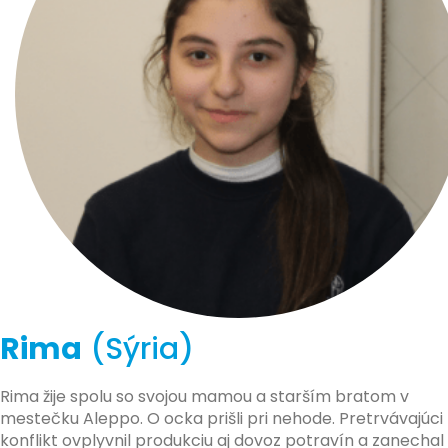
Rima
(Sýria)
Rima žije spolu so svojou mamou a starším bratom v
mestečku Aleppo. O ocka prišli pri nehode. Pretrvávajúci
konflikt ovplyvnil produkciu aj dovoz potravín a zanechal