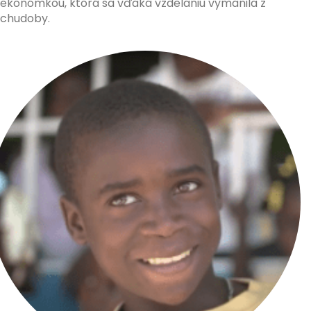
ekonómkou, ktorá sa vďaka vzdelaniu vymanila z
chudoby.