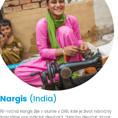
Nargis
(India)
16-ročná Nargis žije v slume v Dillí, kde je život náročný
špeciálne pre indické dievčatá. “Mnoho dievčat, ktoré