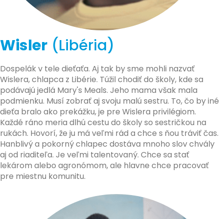
Wisler
(Libéria)
Dospelák v tele dieťaťa. Aj tak by sme mohli nazvať
Wislera, chlapca z Libérie. Túžil chodiť do školy, kde sa
podávajú jedlá Mary's Meals. Jeho mama však mala
podmienku. Musí zobrať aj svoju malú sestru. To, čo by iné
dieťa bralo ako prekážku, je pre Wislera privilégiom.
Každé ráno meria dlhú cestu do školy so sestričkou na
rukách. Hovorí, že ju má veľmi rád a chce s ňou tráviť čas.
Hanblivý a pokorný chlapec dostáva mnoho slov chvály
aj od riaditeľa. Je veľmi talentovaný. Chce sa stať
lekárom alebo agronómom, ale hlavne chce pracovať
pre miestnu komunitu.