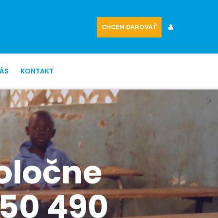
CHCEM DAROVAŤ
NÁS
KONTAKT
oločne
 50 490