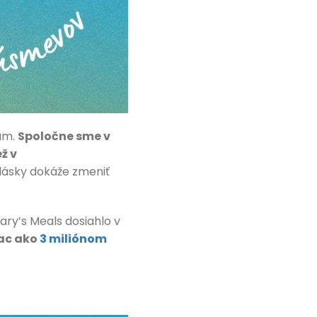
mum.
Spoločne sme v
ž v
lásky dokáže zmeniť
ary’s Meals dosiahlo v
iac ako
3 miliónom