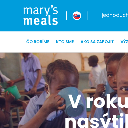
jednoduché
ČO ROBÍME
KTO SME
AKO SA ZAPOJIŤ
VÝ
V rok
nasýti