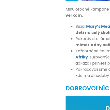
Minuloročné kampane n
veľkom.
Bežci
Mary’s Mea
detí na celý škol
Rekordy ste lámal
mimoriadny poč
Každoročne čelím
Afriky
, sužovaný
dokázali prinies
Pokračovali sme a
kde má dlhodobý 
DOBROVOĽNÍC