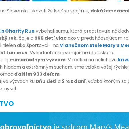
a Slovensku ukázali, že keď sa spojíme,
dokážeme meniť
ls Charity Run
vybehali sumu, ktorá predstavuje náklad
ský rok,
čo je o
569 detí viac
ako v predchádzajúcom ro
i nielen ako športovci - na
Vianočnom stole Mary’s Me
et tanierov
. Vyhodnotenie zverejníme už čoskoro.
e aj
mimoriadnym výzvam
. V reakcii na naliehavú
kríz
ch hladom a extrémnym suchom, sme vďaka vašej rýchlej
ť pomoc
ďalším 903 deťom
.
j vo výzvach ku
Dňu detí
a
2 % z daní
, vďaka ktorým sa
zmysel.
TVO