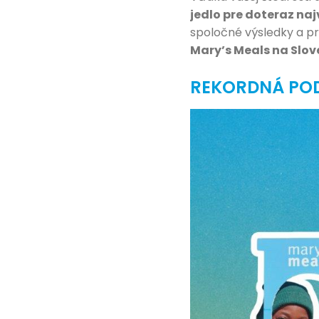
jedlo pre doteraz naj
spoločné výsledky a p
Mary’s Meals na Slov
REKORDNÁ PO