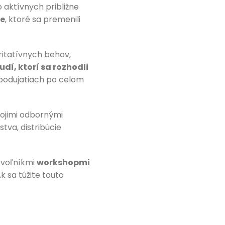
 aktívnych približne
ne
, ktoré sa premenili
ritatívnych behov,
ľudí, ktorí sa rozhodli
 podujatiach po celom
vojimi odbornými
va, distribúcie
ovoľníkmi
workshopmi
k sa túžite touto