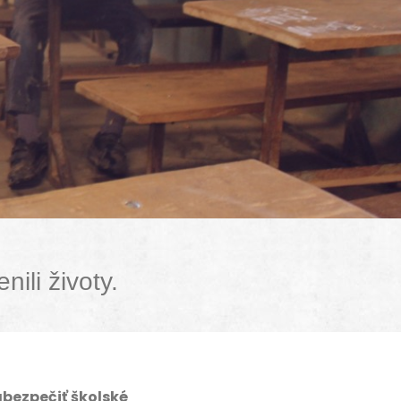
ili životy.
abezpečiť školské