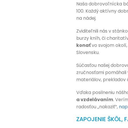
Naša dobrovoľnícka b
100. Každý aktívny dob
na nádej.
Zviditeľnili nás v stán
burzy kníh, či charitatí
konať
vo svojom okolí
Slovensku.
Súčasťou našej dobrovo
zručnosťami pomáhali v
materiálov, prekladov 
Vďaka posilneniu nášh
a vzdelávaním
. Verí
radosťou „nakaziť“,
nap
ZAPOJENIE ŠKÔL, 