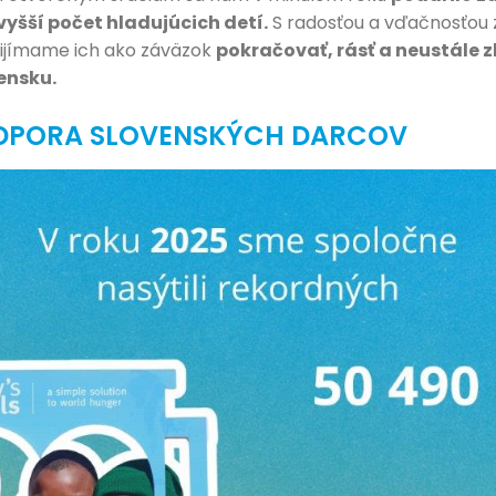
vyšší počet hladujúcich detí.
S radosťou a vďačnosťou 
rijímame ich ako záväzok
pokračovať, rásť a neustále 
ensku.
DPORA SLOVENSKÝCH DARCOV