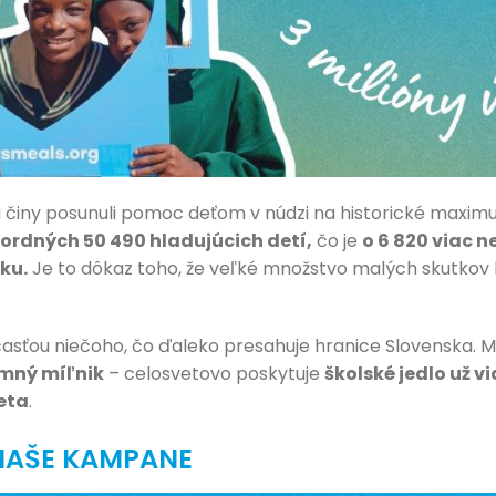
a činy posunuli pomoc deťom v núdzi na historické maxi
kordných 50 490 hladujúcich detí,
čo je
o 6 820 viac ne
ku.
Je to dôkaz toho, že veľké množstvo malých skutkov 
účasťou niečoho, čo ďaleko presahuje hranice Slovenska. M
mný míľnik
– celosvetovo poskytuje
školské jedlo už v
veta
.
NAŠE KAMPANE