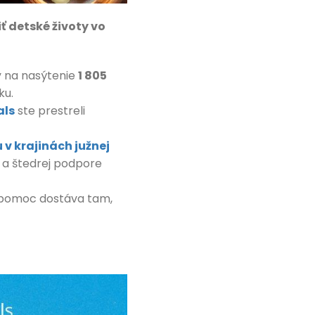
 detské životy vo
y na nasýtenie
1 805
ku.
als
ste prestreli
u v krajinách južnej
 a štedrej podpore
 pomoc dostáva tam,