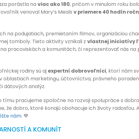
áza porástla na
viac ako 180
, pričom v minulom roku bolo
rovoľník venoval Mary’s Meals
v priemere 40 hodín roč
koch na podujatiach, premietaním filmov, organizáciou cha
vnej tomboly. Tieto aktivity vznikali z
vlastnej iniciatívy 
, na pracoviskách a komunitách, či reprezentovať nás na
ľníckej rodiny sú aj
expertní dobrovoľníci
, ktorí nám s
 oblastiach marketingu, účtovníctva, právneho poradenst
či dátových analýz.
o tímu pracujeme spoločne na rozvoji spolupráce s dobr
me, že dobro, ktoré konajú obohacuje ich životy radosťou. A
íšte nám
. 💙
FARNOSTÍ A KOMUNÍT