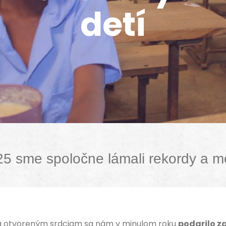
detí
5 sme spoločne lámali rekordy a men
 a otvoreným srdciam sa nám v minulom roku
podarilo z