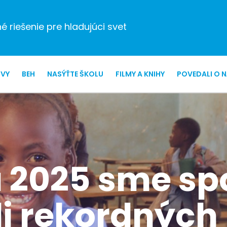
 riešenie pre hladujúci svet
ZVY
BEH
NASÝŤTE ŠKOLU
FILMY A KNIHY
POVEDALI O 
u 2025 sme sp
li rekordných