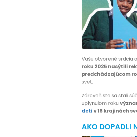
Vaše otvorené srdcia 
roku 2025 nasýtili re
predchádzajúcom ro
svet.
Zároveň ste sa stali s
uplynulom roku
význa
detí
v 16 krajinách s
AKO DOPADLI 