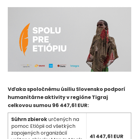
Vďaka spoločnému úsiliu Slovensko podporí
humanitárne aktivity v regióne Tigraj
celkovou sumou 96 447,61 EUR:
Súhrn zbierok
určených na
pomoc Etiópii od všetkých
zapojených organizácií
41 447,61 EUR