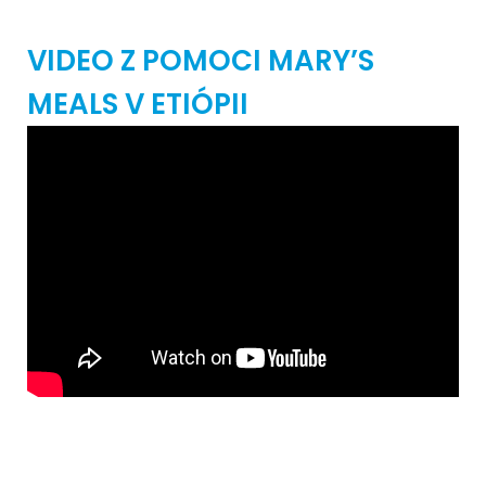
VIDEO Z POMOCI MARY’S
MEALS V ETIÓPII