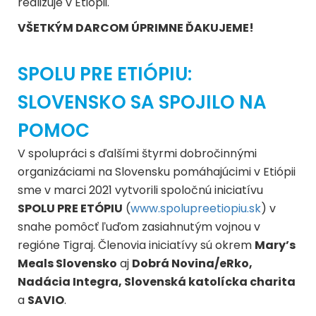
realizuje v Etiópii.
VŠETKÝM DARCOM ÚPRIMNE ĎAKUJEME!
SPOLU PRE ETIÓPIU:
SLOVENSKO SA SPOJILO NA
POMOC
V spolupráci s ďalšími štyrmi dobročinnými
organizáciami na Slovensku pomáhajúcimi v Etiópii
sme v marci 2021 vytvorili spoločnú iniciatívu
SPOLU PRE ETÓPIU
(
www.spolupreetiopiu.sk
) v
snahe pomôcť ľuďom zasiahnutým vojnou v
regióne Tigraj. Členovia iniciatívy sú okrem
Mary’s
Meals Slovensko
aj
Dobrá Novina/eRko,
Nadácia Integra, Slovenská katolícka charita
a
SAVIO
.