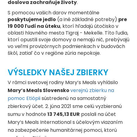
doslova zachraňuje životy
.
S pomocou vašich darov momentálne
poskytujeme jedlo
(a iné základné potreby)
pre
19 000 ľudí na úteku
, ktorí hľadajú útočisko v
oblasti hlavného mesta Tigraj - Mekelle. Títo ľudia,
ktorí opustili svoje domovy a nemajú nič, prebývajú
vo veľmi provizórnych podmienkach v budovách
škôl, zatiaľ čo v regióne zúria nepokoje.
VÝSLEDKY NAŠEJ ZBIERKY
V rámci svetovej rodiny Mary’s Meals vyhlásilo
Mary’s Meals Slovensko
verejnú zbierku na
pomoc Etiópii
sústredenú na samostatný
zbierkový účet. 2. júna 2021 sme celú vyzbieranú
sumu v hodnote
13 745,13 EUR
poslali na účet
Mary’s Meals International s účelovým viazaním
na zabezpečenie humanitárnej pomoci, ktorú