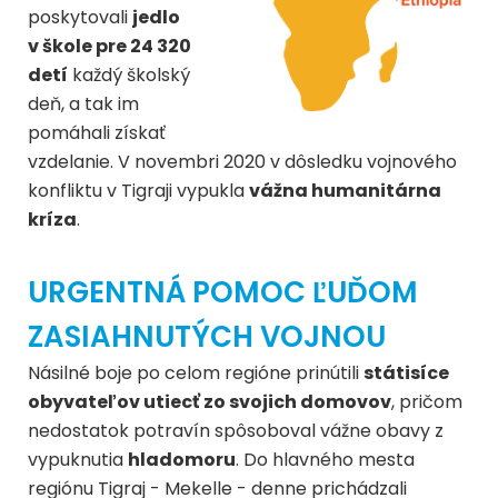
poskytovali
jedlo
v škole pre 24 320
detí
každý školský
deň, a tak im
pomáhali získať
vzdelanie. V novembri 2020 v dôsledku vojnového
konfliktu v Tigraji vypukla
vážna humanitárna
kríza
.
URGENTNÁ POMOC ĽUĎOM
ZASIAHNUTÝCH VOJNOU
Násilné boje po celom regióne prinútili
státisíce
obyvateľov utiecť zo svojich domovov
, pričom
nedostatok potravín spôsoboval vážne obavy z
vypuknutia
hladomoru
. Do hlavného mesta
regiónu Tigraj - Mekelle - denne prichádzali