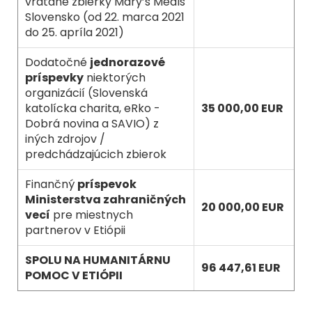
vrátane zbierky Mary’s Meals
Slovensko (od 22. marca 2021
do 25. apríla 2021)
Dodatočné
jednorazové
príspevky
niektorých
organizácií (Slovenská
katolícka charita, eRko -
35 000,00 EUR
Dobrá novina a SAVIO) z
iných zdrojov /
predchádzajúcich zbierok
Finančný
príspevok
Ministerstva zahraničných
20 000,00 EUR
vecí
pre miestnych
partnerov v Etiópii
SPOLU NA HUMANITÁRNU
96 447,61 EUR
POMOC V ETIÓPII