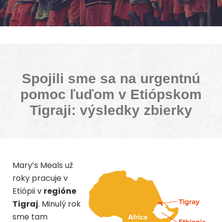
Spojili sme sa na urgentnú
pomoc ľuďom v Etiópskom
Tigraji: výsledky zbierky
Mary’s Meals už
roky pracuje v
Etiópii v
regióne
Tigraj
. Minulý rok
sme tam