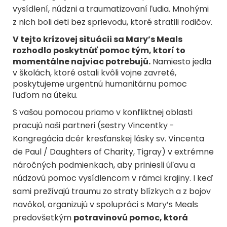
vysídlení, núdzni a traumatizovaní ľudia. Mnohými
z nich boli deti bez sprievodu, ktoré stratili rodičov.
V tejto krízovej situácii sa Mary’s Meals
rozhodlo poskytnúť pomoc tým, ktorí to
momentálne najviac potrebujú.
Namiesto jedla
v školách, ktoré ostali kvôli vojne zavreté,
poskytujeme urgentnú humanitárnu pomoc
ľuďom na úteku.
S vašou pomocou priamo v konfliktnej oblasti
pracujú naši partneri (sestry Vincentky -
Kongregácia dcér kresťanskej lásky sv. Vincenta
de Paul / Daughters of Charity, Tigray) v extrémne
náročných podmienkach, aby priniesli úľavu a
núdzovú pomoc vysídlencom v rámci krajiny. I keď
sami prežívajú traumu zo straty blízkych a z bojov
navôkol, organizujú v spolupráci s Mary’s Meals
predovšetkým
potravinovú pomoc, ktorá