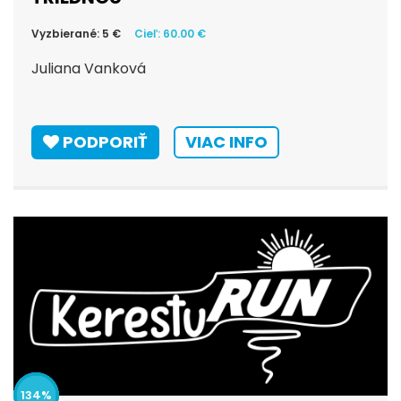
Vyzbierané: 5 €
Cieľ: 60.00 €
Juliana Vanková
PODPORIŤ
VIAC INFO
143