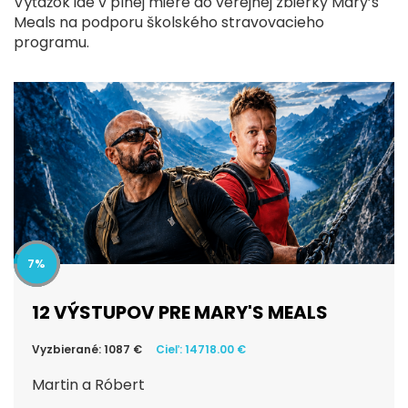
Výťažok ide v plnej miere do verejnej zbierky Mary’s
Meals na podporu školského stravovacieho
programu.
7
12 VÝSTUPOV PRE MARY'S MEALS
Vyzbierané: 1087 €
Cieľ: 14718.00 €
Martin a Róbert