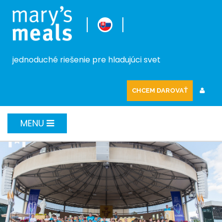
jednoduché riešenie pre hladujúci svet
CHCEM DAROVAŤ
MENU