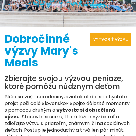
Dobročinné
VYTVORIŤ VÝZVU
výzvy Mary's
Meals
Zbierajte svojou výzvou peniaze,
ktoré pomôžu núdznym deťom
Blížia sa vaše narodeniny, sviatok alebo sa chystáte
prejsť peši celé Slovensko? Spojte dôležité momenty
s pomocou druhým a
vytvorte si dobročinnú
výzvu
. Stanovte si sumu, ktorú túžite vyzbierať a
zdieľajte výzvu s priateľmi, známymi či na sociálnych
sieťach. Postup je jednoduchý a trvá len pár minút.