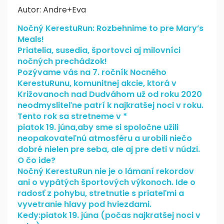
Autor: Andre+Eva
Nočný KerestuRun: Rozbehnime to pre Mary’s
Meals!
Priatelia, susedia, športovci aj milovníci
nočných prechádzok!
Pozývame vás na 7. ročník Nocného
KerestuRunu, komunitnej akcie, ktorá v
Križovanoch nad Dudváhom už od roku 2020
neodmysliteľne patrí k najkratšej noci v roku.
Tento rok sa stretneme v *
piatok 19. júna,aby sme si spoločne užili
neopakovateľnú atmosféru a urobili niečo
dobré nielen pre seba, ale aj pre deti v núdzi.
O čo ide?
Nočný KerestuRun nie je o lámaní rekordov
ani o vypätých športových výkonoch. Ide o
radosť z pohybu, stretnutie s priateľmi a
vyvetranie hlavy pod hviezdami.
Kedy:piatok 19. júna (počas najkratšej noci v