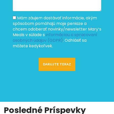
Mám záujem dostávať informácie, akým
spôsobom pomáhajú moje peniaze a
chcem odoberať novinky/newsletter Mary’s
Meals v súlade s
informáciou o spracovaní
osobných údajov (GDPR)
. Odhlásiť sa
môžete kedykoľvek.
DARUJTE
TERAZ
Posledné Príspevky