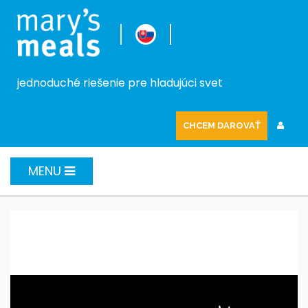
jednoduché riešenie pre hladujúci svet
CHCEM DAROVAŤ
MENU