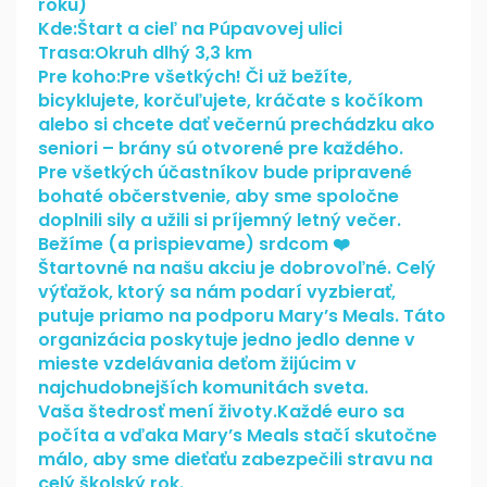
roku)
Kde:Štart a cieľ na Púpavovej ulici
Trasa:Okruh dlhý 3,3 km
Pre koho:Pre všetkých! Či už bežíte,
bicyklujete, korčuľujete, kráčate s kočíkom
alebo si chcete dať večernú prechádzku ako
seniori – brány sú otvorené pre každého.
Pre všetkých účastníkov bude pripravené
bohaté občerstvenie, aby sme spoločne
doplnili sily a užili si príjemný letný večer.
Bežíme (a prispievame) srdcom ❤️
Štartovné na našu akciu je dobrovoľné. Celý
výťažok, ktorý sa nám podarí vyzbierať,
putuje priamo na podporu Mary’s Meals. Táto
organizácia poskytuje jedno jedlo denne v
mieste vzdelávania deťom žijúcim v
najchudobnejších komunitách sveta.
Vaša štedrosť mení životy.Každé euro sa
počíta a vďaka Mary’s Meals stačí skutočne
málo, aby sme dieťaťu zabezpečili stravu na
celý školský rok.