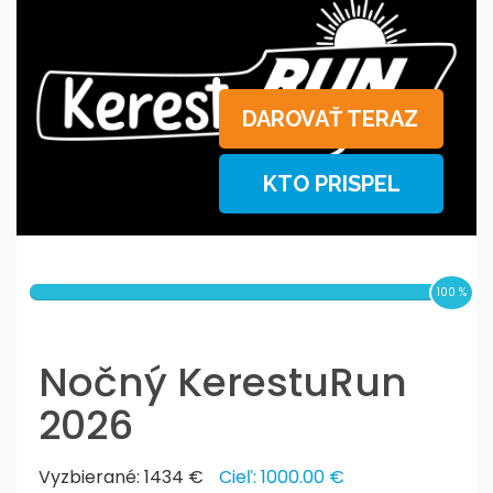
DAROVAŤ TERAZ
KTO PRISPEL
100
%
Nočný KerestuRun
2026
Vyzbierané: 1434 €
Cieľ: 1000.00 €